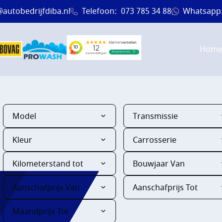
@autobedrijfdiba.nl
Telefoon:
073 785 34 88
Whatsapp
Hom
Model
Transmissie
Kleur
Carrosserie
Kilometerstand tot
Bouwjaar Van
Aanschafprijs Van
Aanschafprijs Tot
EN
Maandprijs Tot