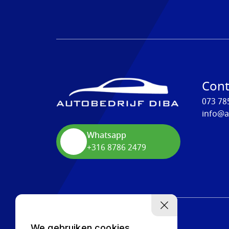
Cont
073 78
info@a
Whatsapp
+316 8786 2479
We gebruiken cookies,