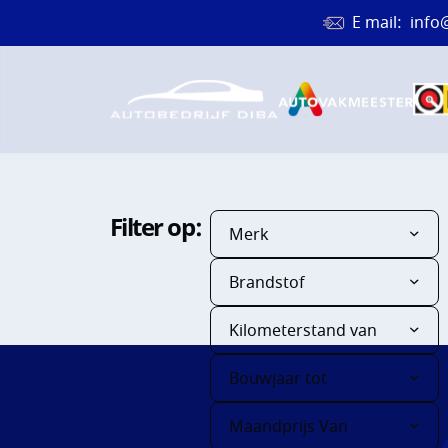
E mail:
info
Filter op:
Merk
HOME
Brandstof
Kilometerstand van
AANBOD
Bouwjaar tot
DIENST
Maandprijs Van