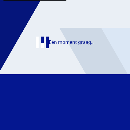
AATS
NS
Eén moment graag...
T