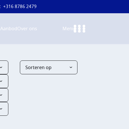
:
+316 8786 2479
e
Aanbod
Over ons
Menu
Sorteren op