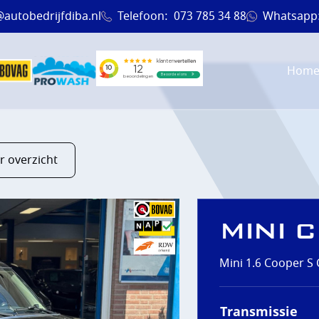
@autobedrijfdiba.nl
Telefoon:
073 785 34 88
Whatsapp
Hom
r overzicht
MINI 
Mini 1.6 Cooper S 
EN
Transmissie