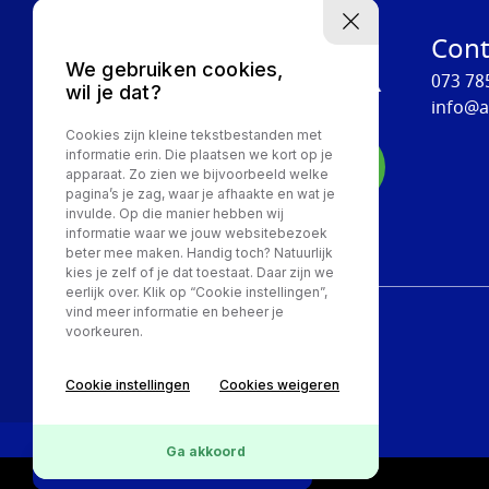
Cont
We gebruiken cookies,
073 78
wil je dat?
info@a
Cookies zijn kleine tekstbestanden met
Whatsapp
informatie erin. Die plaatsen we kort op je
+316 8786 2479
apparaat. Zo zien we bijvoorbeeld welke
pagina’s je zag, waar je afhaakte en wat je
invulde. Op die manier hebben wij
informatie waar we jouw websitebezoek
beter mee maken. Handig toch? Natuurlijk
kies je zelf of je dat toestaat. Daar zijn we
eerlijk over. Klik op “Cookie instellingen”,
vind meer informatie en beheer je
voorkeuren.
Privacy Policy
Cookie instellingen
Cookies weigeren
Ga akkoord
Online lease offerte?