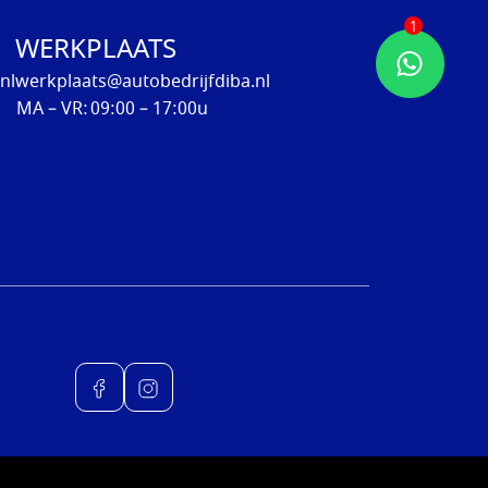
1
WERKPLAATS
Kan ik je misschien helpen?
nl
werkplaats@autobedrijfdiba.nl
MA – VR:
09:00 – 17:00u