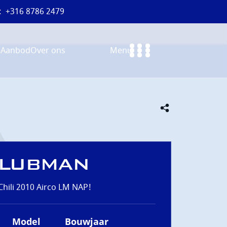
:
+316 8786 2479
e
Aanbod
Over ons
Menu
CLUBMAN
Chili 2010 Airco LM NAP!
Model
Bouwjaar