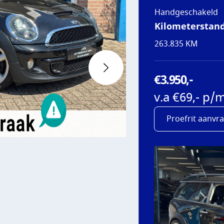
Handgeschakeld
AATS
Kilometerstan
263.835 KM
NS
€3.950,-
T
v.a €69,- p/
Proefrit aanvr