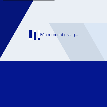
AATS
NS
Eén moment graag...
T