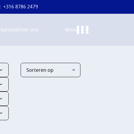
:
+316 8786 2479
e
Aanbod
Over ons
Menu
Sorteren op