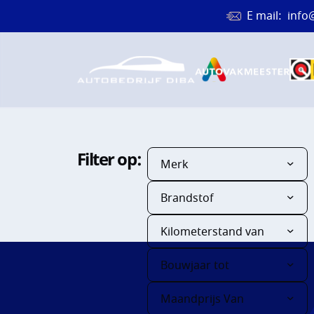
E mail:
info
Filter op:
Merk
HOME
Brandstof
Kilometerstand van
AANBOD
Bouwjaar tot
DIENST
Maandprijs Van