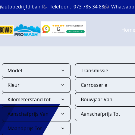
@autobedrijfdiba.nl
Telefoon:
073 785 34 88
Whatsapp
Hom
Model
Transmissie
Kleur
Carrosserie
Kilometerstand tot
Bouwjaar Van
Aanschafprijs Van
Aanschafprijs Tot
EN
Maandprijs Tot