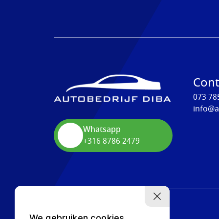
Cont
073 78
info@a
Whatsapp
+316 8786 2479
We gebruiken cookies,