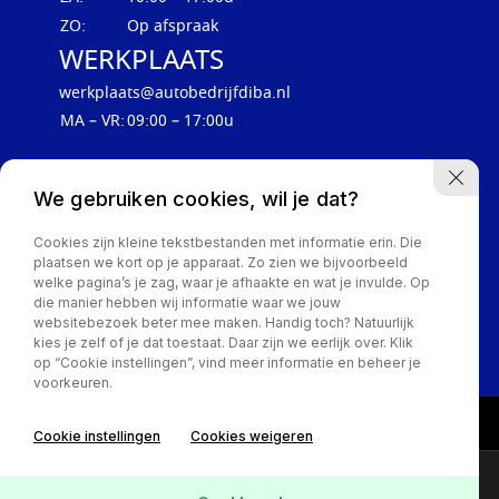
ZO:
Op afspraak
WERKPLAATS
werkplaats@autobedrijfdiba.nl
MA – VR:
09:00 – 17:00u
We gebruiken cookies, wil je dat?
Cookies zijn kleine tekstbestanden met informatie erin. Die
plaatsen we kort op je apparaat. Zo zien we bijvoorbeeld
welke pagina’s je zag, waar je afhaakte en wat je invulde. Op
die manier hebben wij informatie waar we jouw
websitebezoek beter mee maken. Handig toch? Natuurlijk
Privacy Policy
kies je zelf of je dat toestaat. Daar zijn we eerlijk over. Klik
op “Cookie instellingen”, vind meer informatie en beheer je
voorkeuren.
Cookie instellingen
Cookies weigeren
Contact
Online lease offerte?