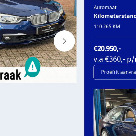
Automaat
AATS
Kilometerstan
110.265 KM
NS
€20.950,-
T
v.a €360,- p
Proefrit aanvr