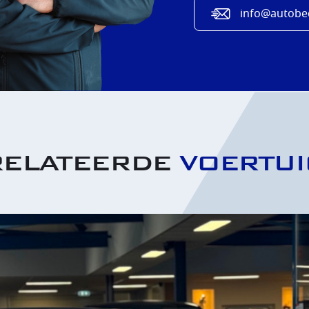
info@autobed
RELATEERDE
VOERTU