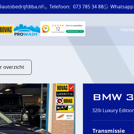
@autobedrijfdiba.nl
Telefoon:
073 785 34 88
Whatsapp
Hom
r overzicht
BMW 3
320i Luxury Editio
EN
Transmissie