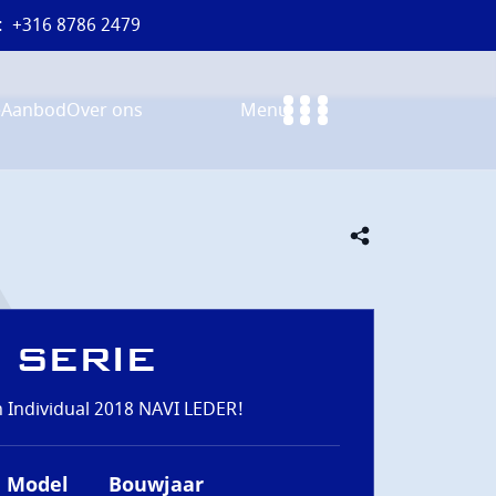
:
+316 8786 2479
e
Aanbod
Over ons
Menu
 SERIE
n Individual 2018 NAVI LEDER!
Model
Bouwjaar