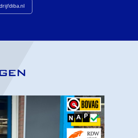
rijfdiba.nl
IGEN