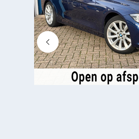
WERKPL
OVER O
CONTAC