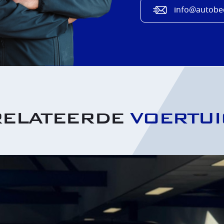
info@autobed
RELATEERDE
VOERTU