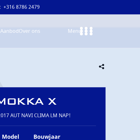
:
+316 8786 2479
e
Aanbod
Over ons
Menu
MOKKA X
 2017 AUT NAVI CLIMA LM NAP!
Model
Bouwjaar