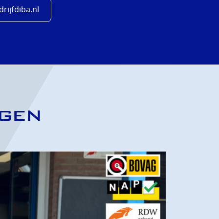
rijfdiba.nl
IGEN