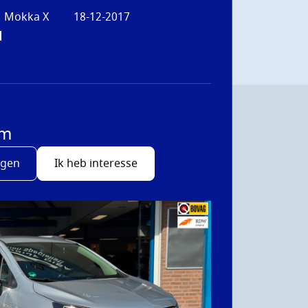
Mokka X
18-12-2017
d
/m
agen
Ik heb interesse