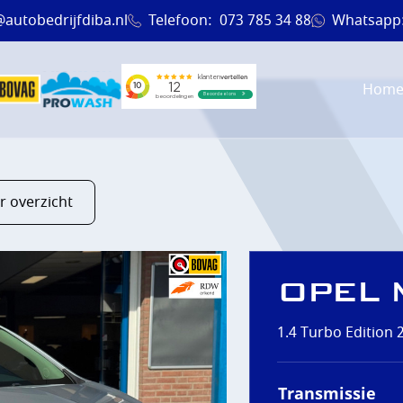
@autobedrijfdiba.nl
Telefoon:
073 785 34 88
Whatsapp
Hom
r overzicht
OPEL 
1.4 Turbo Edition
EN
Transmissie