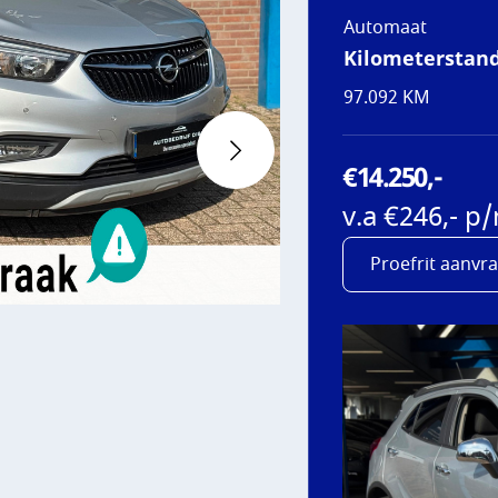
Automaat
AATS
Kilometerstan
97.092 KM
NS
€14.250,-
T
v.a €246,- p
Proefrit aanvr