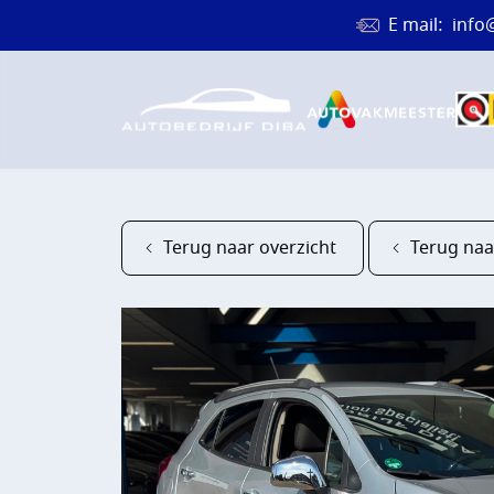
E mail:
info
Terug naar overzicht
Terug naa
HOME
AANBOD
DIENST