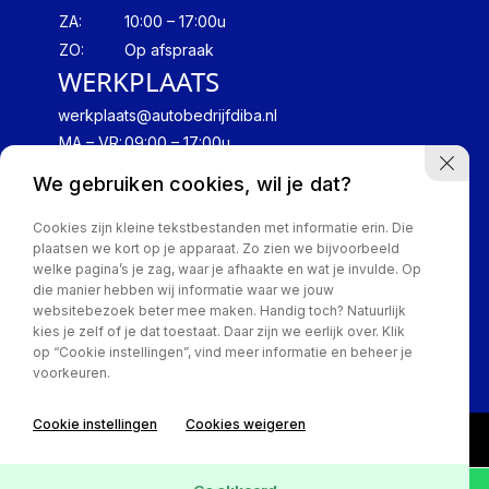
ZA:
10:00 – 17:00u
ZO:
Op afspraak
WERKPLAATS
werkplaats@autobedrijfdiba.nl
MA – VR:
09:00 – 17:00u
We gebruiken cookies, wil je dat?
Cookies zijn kleine tekstbestanden met informatie erin. Die
plaatsen we kort op je apparaat. Zo zien we bijvoorbeeld
welke pagina’s je zag, waar je afhaakte en wat je invulde. Op
die manier hebben wij informatie waar we jouw
websitebezoek beter mee maken. Handig toch? Natuurlijk
kies je zelf of je dat toestaat. Daar zijn we eerlijk over. Klik
Privacy Policy
op “Cookie instellingen”, vind meer informatie en beheer je
voorkeuren.
Cookie instellingen
Cookies weigeren